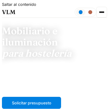
Saltar al contenido
VLM
DESDE 2000 · ELCHE, ALICANTE
Mobiliario e
iluminación
para hostelería
Especialistas desde el año 2000 en la venta e instalación
de mobiliario e iluminación para restaurantes, bares,
cafeterías, hoteles y terrazas. Showroom y almacén en
Elche (Alicante).
Solicitar presupuesto
Ver proyectos