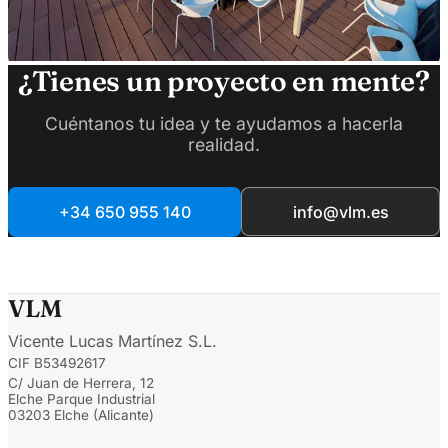
¿Tienes un proyecto en mente?
Cuéntanos tu idea y te ayudamos a hacerla
realidad.
+34 650 955 140
info@vlm.es
VLM
Vicente Lucas Martínez S.L.
CIF B53492617
C/ Juan de Herrera, 12
Elche Parque Industrial
03203 Elche (Alicante)